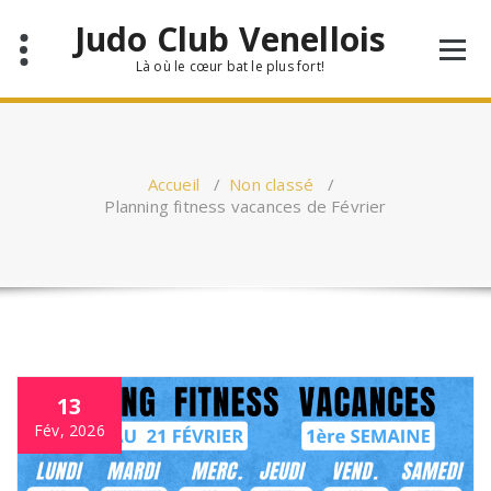
Aller
Judo Club Venellois
au
contenu
Là où le cœur bat le plus fort!
Accueil
/
Non classé
/
Planning fitness vacances de Février
13
Fév, 2026